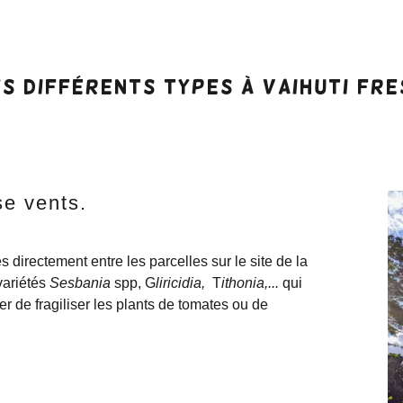
es différents types à Vaihuti Fre
se vents.
directement entre les parcelles sur le site de la
 variétés
Sesbania
spp, G
liricidia,
T
ithonia,...
qui
ter de fragiliser les plants de tomates ou de