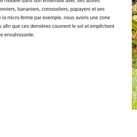
à ce modèle dans son ensemble avec ses arbres
ronniers, bananiers, corossoliers, papayers et ses
e de la micro-ferme par exemple, nous avons une zone
es afin que ces dernières couvrent le sol et empêchent
le envahissante.